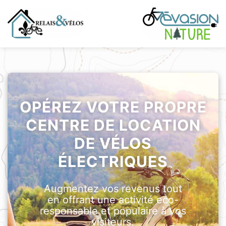
OPÉREZ VOTRE PROPRE
CENTRE DE LOCATION
DE VÉLOS
ÉLECTRIQUES
Augmentez vos revenus tout
en offrant une activité eco-
responsable et populaire à vos
visiteurs.